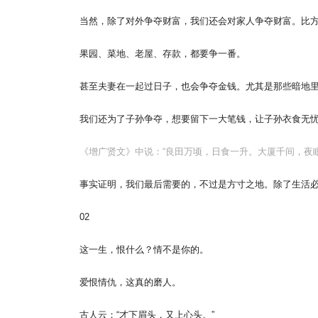
当然，除了对外争夺财富，我们还会对家人争夺财富。比
果园、菜地、老屋、存款，都要争一番。
甚至夫妻在一起过日子，也会争夺金钱。尤其是那些暗地
我们还为了子孙争夺，想要留下一大笔钱，让子孙衣食无
《增广贤文》中说：“良田万顷，日食一升。大厦千间，夜眠
事实证明，我们最后需要的，不过是方寸之地。除了生活
02
这一生，恨什么？情不是你的。
爱恨情仇，这真的磨人。
古人云：“才下眉头，又上心头。”