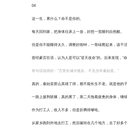
04
这一生，累什么？命不是你的。
每天回到家，把身体往床上一放，好想一觉睡到自然醒。
但是你不能睡得太久，调整好闹钟，一骨碌爬起来，该干
曾经豪言壮语，认为人是可以“逆天改命”的。后来发现，“
有句话说得好：“万里长城今犹在，不见当年秦始皇。”
真的，秦始皇那么英雄了得，都不能长生不老。就是他的
一路上披荆斩棘，真的累了，第二天拖着疲惫的身体，继
作为打工人，收入不多，但是折腾得够呛。
从家乡跑到外地去打工，然后辗转在几个地方，去了好多