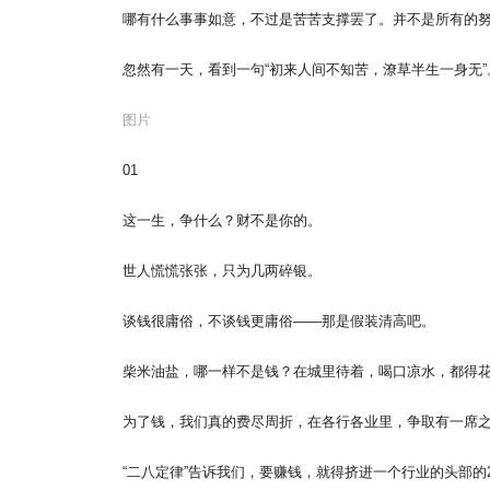
哪有什么事事如意，不过是苦苦支撑罢了。并不是所有的
忽然有一天，看到一句“初来人间不知苦，潦草半生一身无”
图片
01
这一生，争什么？财不是你的。
世人慌慌张张，只为几两碎银。
谈钱很庸俗，不谈钱更庸俗——那是假装清高吧。
柴米油盐，哪一样不是钱？在城里待着，喝口凉水，都得
为了钱，我们真的费尽周折，在各行各业里，争取有一席
“二八定律”告诉我们，要赚钱，就得挤进一个行业的头部的