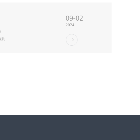
09-02
2024
事
点到
于我
欠社
愧，