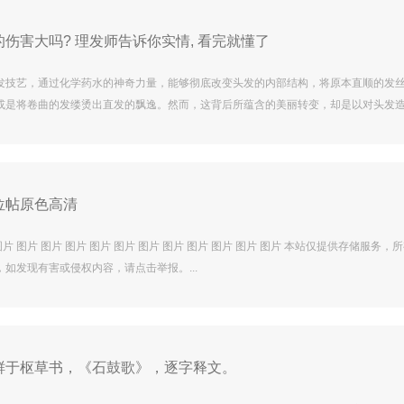
流，市集汇聚近50个非遗项目，多位国家一级演员轮番在小舞台演出非遗精品节目。
活动，让唐.
伤害大吗? 理发师告诉你实情, 看完就懂了
发技艺，通过化学药水的神奇力量，能够彻底改变头发的内部结构，将原本直顺的发
或是将卷曲的发缕烫出直发的飘逸。然而，这背后所蕴含的美丽转变，却是以对头发
的。烫发，这一看似简单的美发过程，实则是一场对头发质地与健康的考验。 烫发的
风，而是实实在在地体现在头发的每一个细微之处。毛鳞片的脱落，是烫发损伤最直
紧密排列、保护着头发内部的毛鳞片，在化学药水的作用下，可能会变得松散甚至脱
天然的保护屏障。蛋白质的.
位帖原色高清
图片 图片 图片 图片 图片 图片 图片 图片 图片 图片 图片 图片 本站仅提供存储服务，
如发现有害或侵权内容，请点击举报。...
鲜于枢草书，《石鼓歌》，逐字释文。