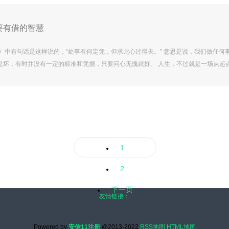
请核实。据此操作，风险自担。 每日经济新闻 新材料每经头条风险天风.
要有借的智慧
话》中有句话是这样说的，“处事有何定凭，但求此心过得去。” 意思是说，我们做任何
是坏，有时并没有一定的标准和凭据，只要问心无愧就好。 人生，不过就是一场从起
们来到这个世间的使命，就是为了不负此生，为了让自己问心无愧。 问心无愧是植根
杆秤，是一个人应有的良知。 人生在世，能够做到不欠别人的情，不欠家庭的帐，不
安理得，坦然自若，无愧于天地良心，就是一个完美而精彩的人生。 想要做到问心无
自己应该做的.
1
2
下一页
友情链接：
Powered by
安信11注册
@2013-2022
RSS地图
HTML地图