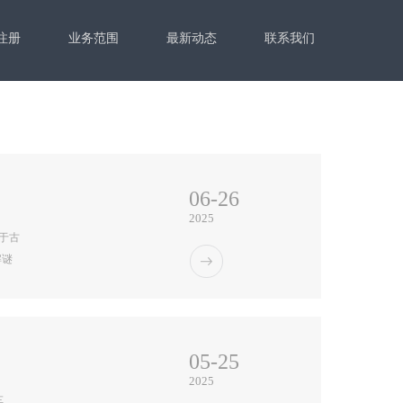
注册
业务范围
最新动态
联系我们
06-26
2025
于古
解谜
自由
源加
服连
05-25
2025
车