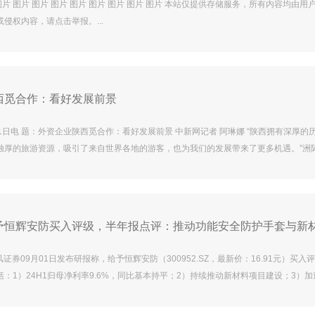
 图片 图片 图片 图片 图片 图片 图片 图片 图片 本站仅提供存储服务，所有内容均由用
侵权内容，请点击举报。...
西觅合作：看好发展前景
1日电 题：外资企业陕西觅合作：看好发展前景 中新网记者 阿琳娜 “陕西拥有深厚的
独厚的旅游资源，吸引了来自世界各地的游客，也为我们的发展带来了更多机遇。”洲
裁陆海清表示，集团在陕西有33家已经开业的酒店，另外还有多家酒店正在建设，表
的信心。 地处西北内陆的陕西近年来不断加快对外开放步伐，持续推进开放向纵深拓
。截至目前，陕西共有外资企业2353家，世界500强外资企业在陕投资项目157个
予恒辉安防买入评级，半年报点评：推动功能安全防护手套与新
风证券09月01日发布研报称，给予恒辉安防（300952.SZ，最新价：16.91元）买入
：1）24H1归母净利率9.6%，同比基本持平；2）持续推动新材料项目建设；3）加
园项目建设。风险提示：消费弱复苏；核心高管流失；原材料及能源价格波动风险；
头条（nbdtoutiao）—— (记者 陈鹏程) 免责声明：本文内容与数据仅供参考，不