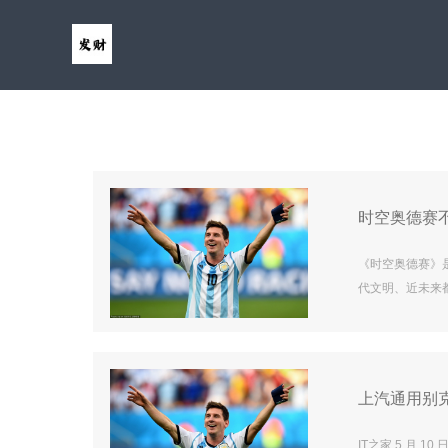
时空奥德赛不
《时空奥德赛》
代文明、近未来
与基地建造系统
搭配时间操控、
载失败或卡在初
接 《时空奥德
上汽通用别克 
IT之家 5 月