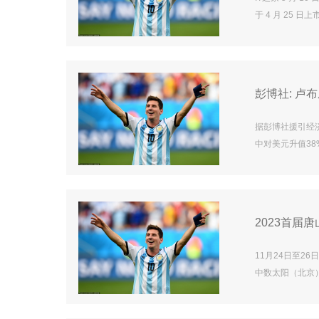
于 4 月 25 
备“真龙”插混系
拥有最高 142
彩。IT之家注意到
彭博社: 卢
据彭博社援引经
中对美元升值38%
他新兴市场货币不
公司研究与证券
者的吸引力。卢
2023首届
11月24日至
中数太阳（北京
乐嘉年华在河北
华、非遗市集、