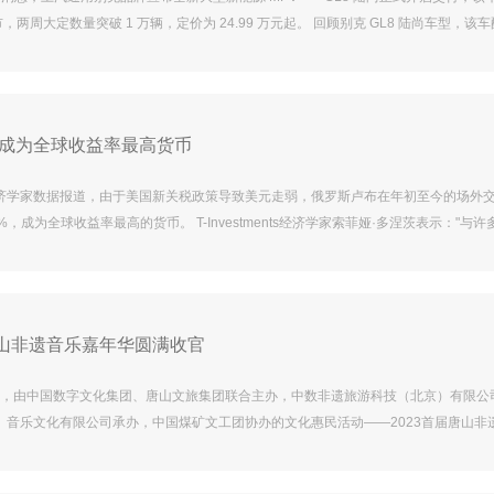
日上市，两周大定数量突破 1 万辆，定价为 24.99 万元起。 回顾别克 GL8 陆尚车型，该车
统，包括 1.5T 混动发动机、奥特能标准的插混电池，以及全栈自研 P1P3 插混电驱单
0km 综合续航，纯电续航 142km。 新车提供珍珠白、极光银、沧海蓝、玄玉墨四种车
，其车身尺寸为 5219mm×1878m.
布成为全球收益率最高货币
济学家数据报道，由于美国新关税政策导致美元走弱，俄罗斯卢布在年初至今的场外
，成为全球收益率最高的货币。 T-Investments经济学家索菲娅·多涅茨表示："与许
同，卢布并未因全球投资者撤离高风险资产引发的资本外流而承压。" 迪拜Istar Capit
管理部门负责人伊斯坎德尔·卢茨科指出，俄美关系的显著缓和也增强了俄罗斯货币对
茨科强调："现阶段没有明显导致卢布走弱的因素"，支持卢布走强的动因很可能将持.
唐山非遗音乐嘉年华圆满收官
26日，由中国数字文化集团、唐山文旅集团联合主办，中数非遗旅游科技（北京）有限公
）音乐文化有限公司承办，中国煤矿文工团协办的文化惠民活动——2023首届唐山非
省唐山市南湖风景旅游景区举办。活动以“我把非遗唱给你听”为主题，围绕非遗音乐嘉
非遗小舞台三个主单元展开。非遗音乐嘉年华上，知名歌手和实力乐队登台献艺，融