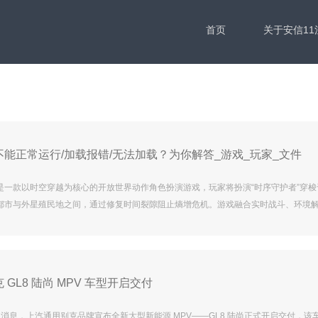
首页
关于安信11
能正常运行/加载报错/无法加载？为你解答_游戏_玩家_文件
是一款以时空穿越为核心的开放世界动作角色扮演游戏，玩家将扮演“时序守护者”穿梭
都市与外星殖民地之间，通过修复时间裂隙阻止熵增危机。游戏融合实时战斗、环境
，支持多人联机协作完成高难度副本，同时提供深度技能树与装备改造机制，玩家可
重力扭曲等超能力组合。然而，部分玩家在启动或运行过程中可能遭遇程序崩溃、资
始化界面等问题，以下提供五种针对性解决方案。 方案一：使用迅游加速器优化跨区
赛》服务器分布在全球
GL8 陆尚 MPV 车型开启交付
 10 日消息，上汽通用别克品牌宣布全新大型新能源 MPV——GL8 陆尚正式开启交付，该