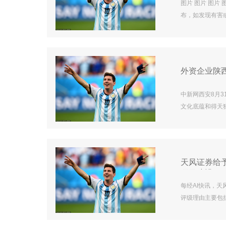
图片 图片 图片
布，如发现有害或
外资企业陕
中新网西安8月3
文化底蕴和得天
店集团全球副总
集团对未来发展
发展动能愈发强劲
1月至7月，.
天风证券给
项目建设
每经AI快讯，天
评级理由主要包括
进恒辉安防产业
波动风险等。 每经