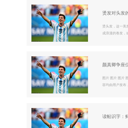
统民乐与当代潮
三天精彩纷呈的
烫发对头发的
烫头发，这一美
成浪漫的卷发，
一定损伤为代价
伤，并非空穴来
表现。那些原本
使得头发失去了
颜真卿争座
图片 图片 图片 
容均由用户发布，
读帖识字：