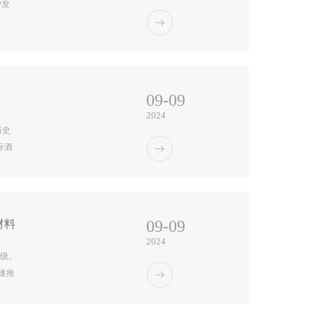
户发
09-09
2024
历史
际酒
明了
展，
。今年
09-09
材料
2024
评级。
速推
汇率
构成投