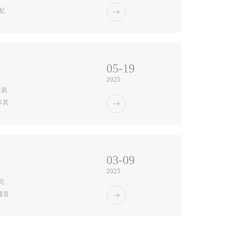
配
元；
身色
05-19
2025
交易
多其
al
投资
03-09
2025
司、
遗音
年
汇传