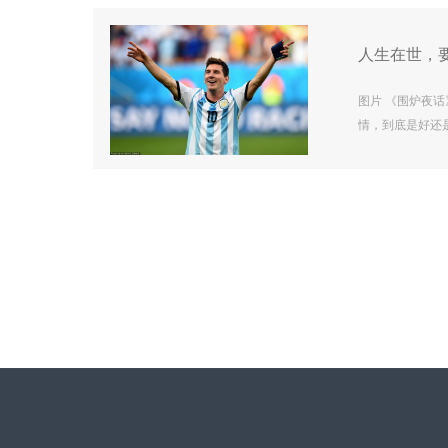
资建议，使用前
人生在世，
图片 《围炉夜
情，到底是好还
终点的旅程。我
们内心深处的一
会的债，做到心
就要努力去做好